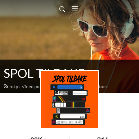
SPOL TILBAKE
https://feed.podbean.com/slingerrecords/feed.xml